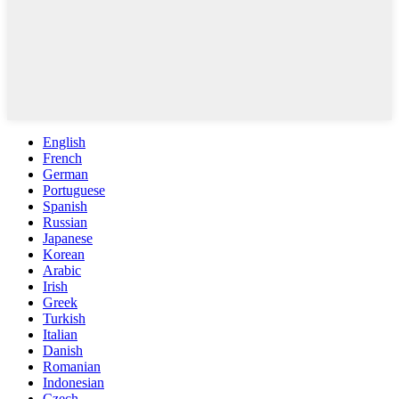
English
French
German
Portuguese
Spanish
Russian
Japanese
Korean
Arabic
Irish
Greek
Turkish
Italian
Danish
Romanian
Indonesian
Czech