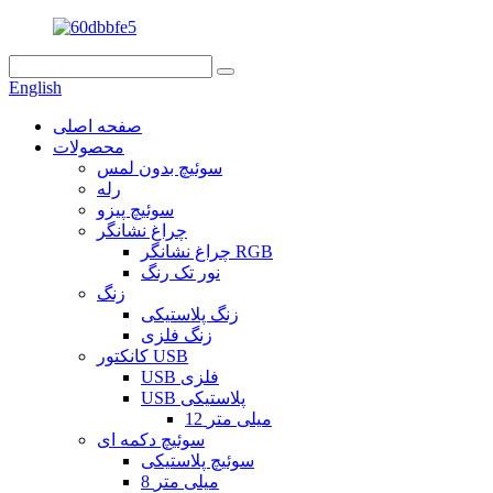
English
صفحه اصلی
محصولات
سوئیچ بدون لمس
رله
سوئیچ پیزو
چراغ نشانگر
چراغ نشانگر RGB
نور تک رنگ
زنگ
زنگ پلاستیکی
زنگ فلزی
کانکتور USB
USB فلزی
USB پلاستیکی
12 میلی متر
سوئیچ دکمه ای
سوئیچ پلاستیکی
8 میلی متر