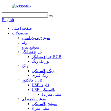
English
صفحه اصلی
محصولات
سوئیچ بدون لمس
رله
سوئیچ پیزو
چراغ نشانگر
چراغ نشانگر RGB
نور تک رنگ
زنگ
زنگ پلاستیکی
زنگ فلزی
کانکتور USB
USB فلزی
USB پلاستیکی
12 میلی متر
سوئیچ دکمه ای
سوئیچ پلاستیکی
8 میلی متر