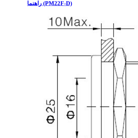
راهنما (PM22F-D)