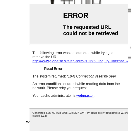
شماره قطعه: PM06F-D/X/R/12-24V/A