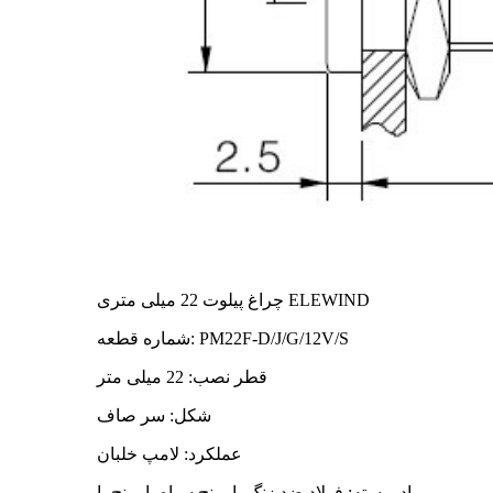
چراغ پیلوت 22 میلی متری ELEWIND
شماره قطعه: PM22F-D/J/G/12V/S
قطر نصب: 22 میلی متر
شکل: سر صاف
عملکرد: لامپ خلبان
مواد پوسته: فولاد ضد زنگ یا برنج سیاه یا برنج با