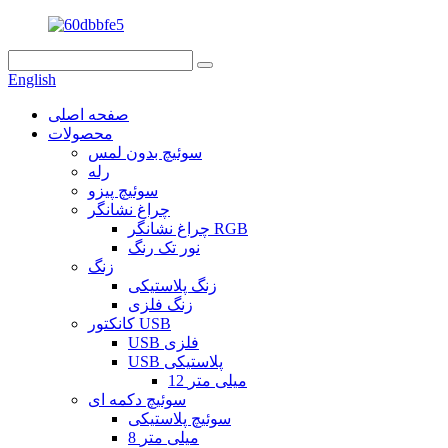
English
صفحه اصلی
محصولات
سوئیچ بدون لمس
رله
سوئیچ پیزو
چراغ نشانگر
چراغ نشانگر RGB
نور تک رنگ
زنگ
زنگ پلاستیکی
زنگ فلزی
کانکتور USB
USB فلزی
USB پلاستیکی
12 میلی متر
سوئیچ دکمه ای
سوئیچ پلاستیکی
8 میلی متر