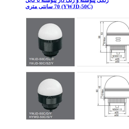
رنگی پیوسته و زنگ دار پیوسته با کابل
70 سانتی متری (YWJD-50C)