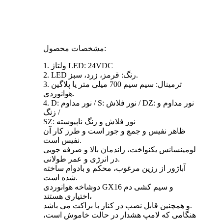
مشخصات محصول:
1. ولتاژ LED: 24VDC
2. LED رنگ: قرمز، زرد، سبز.
3. ترمینال: سیم سیم 700 میلی متر یا پلاگین
هوانوردی.
4. D: نور مداوم / S: نور فلاش / DZ: نور مداوم و
زنگ /
SZ: نور فلاش و زنگ ناپیوسته
ظاهر نفیس و جمع و جور است و طرز کار آن
نفیس است.
لومینسانس یکنواخت، راندمان بالا و صرفه جویی
در انرژی و عمر طولانی.
آباژور از رزین مرغوب، محکم و بادوام ساخته
شده است.
دوشاخه هوانوردی GX16 و سیم کشی دم
اختیاری هستند،
و همچنین قابل نصب در کنار با براکت می باشد.
هنگامی که لامپ هشدار در حالت خاموش است،