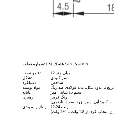
شماره قطعه: PM12B-D/X/R/12-24V/A
12 میلی متر
قطر نصب:
سر گنبدی
شکل:
شاخص
عملکرد:
نج با اندود نیکل، بدنه فولادی ضد زنگ
مواد پوسته:
سیم 15 سانتی متر
پایانه:
رنگ قرمز
رهبری:
12-24 ولت
ولتاژ رتبه بندی: