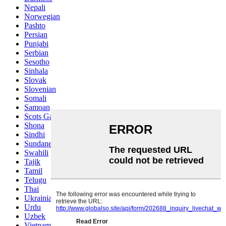
Nepali
Norwegian
Pashto
Persian
Punjabi
Serbian
Sesotho
Sinhala
Slovak
Slovenian
Somali
Samoan
Scots Gaelic
Shona
Sindhi
Sundanese
Swahili
Tajik
Tamil
Telugu
Thai
Ukrainian
Urdu
Uzbek
Vietnamese