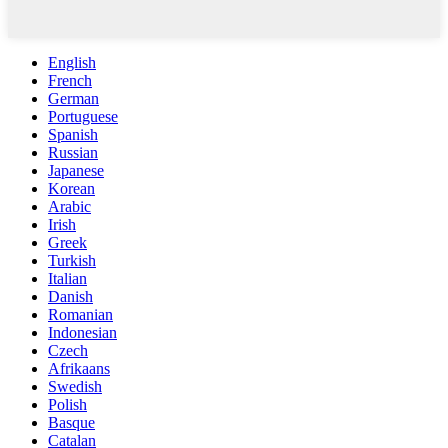
English
French
German
Portuguese
Spanish
Russian
Japanese
Korean
Arabic
Irish
Greek
Turkish
Italian
Danish
Romanian
Indonesian
Czech
Afrikaans
Swedish
Polish
Basque
Catalan