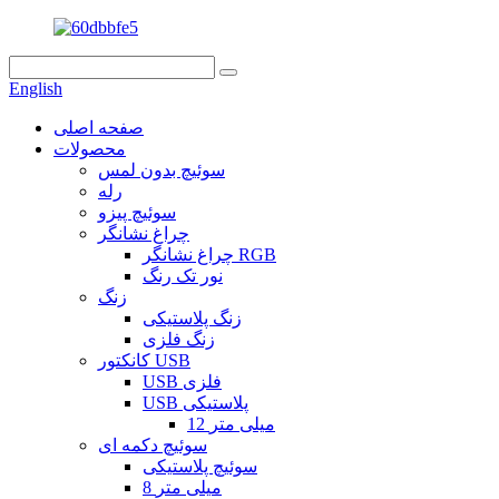
English
صفحه اصلی
محصولات
سوئیچ بدون لمس
رله
سوئیچ پیزو
چراغ نشانگر
چراغ نشانگر RGB
نور تک رنگ
زنگ
زنگ پلاستیکی
زنگ فلزی
کانکتور USB
USB فلزی
USB پلاستیکی
12 میلی متر
سوئیچ دکمه ای
سوئیچ پلاستیکی
8 میلی متر