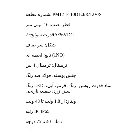
شماره قطعه: PM121F-10DT/J/R/12V/S
قطر نصب: 16 میلی متر
قدرت سوئیچ: 2A/36VDC
شکل: سر صاف
تابع: لحظه ای (1NO)
ترمینال: ترمینال 4 پین
جنس پوسته: فولاد ضد زنگ
رنگ LED: نماد قدرت روشن، رنگ: قرمز، آبی،
سبز، زرد، سفید، نارنجی
ولتاژ: از 1.8 ولت تا 48 ولت
رتبه IP: IP65
دما: - 40 تا 75 درجه