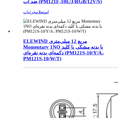
ضد آب (PM121F-10E/J/RGB/12V/S)
استعلام
جزئیات
ELEWIND مربع 12 میلی‌متری
Momentary 1NO با بدنه مشکی یا کلید
دکمه‌ای بدنه نقره‌ای (PM121S-10/Y/A،
PM121S-10/W/T)