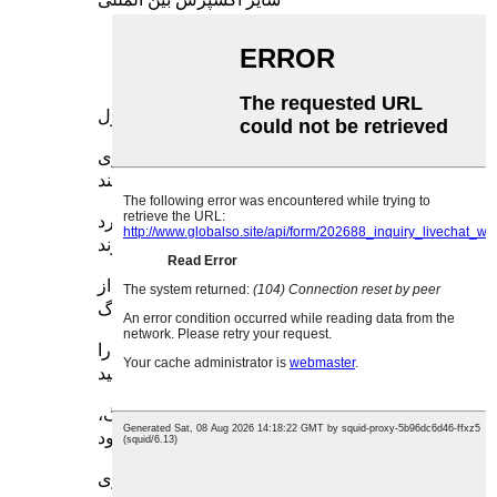
سایر اکسپرس بین المللی
:
معرفی محصول
با تلاش همه چیز، دکمه های فشاری فلزی
توسعه می یابند
سری بیشتر و انواع بیشتر و به تدریج مورد
پذیرش قرار می گیرند
شرکت های شناخته شده در داخل و خارج از
کشور (مخصوصاً برخی بزرگ
شرکت های جامع در اروپا و آمریکا).دکمه ها را
فشار دهید
به طور گسترده ای در تجهیزات مکانیکی بزرگ،
آرماریا، خودرو استفاده می شود
عمل صفرا، تجهیزات حمام، تجهیزات اداری،