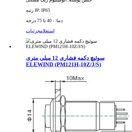
رتبه IP: IP65
دما: - 40 تا 75 درجه
استعلام
جزئیات
سوئیچ دکمه فشاری 12 میلی متری
ELEWIND (PM121H-10Z/J/S)