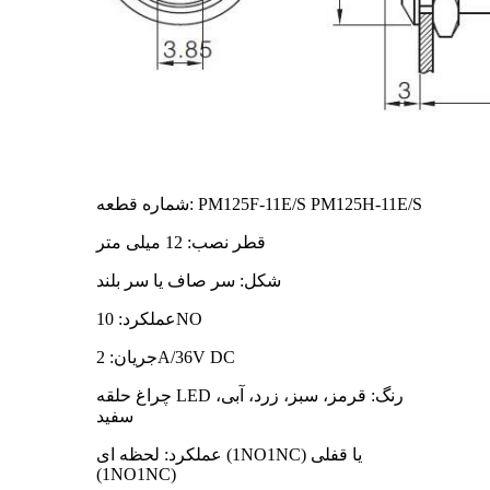
شماره قطعه: PM125F-11E/S PM125H-11E/S
قطر نصب: 12 میلی متر
شکل: سر صاف یا سر بلند
عملکرد: 10NO
جریان: 2A/36V DC
چراغ حلقه LED رنگ: قرمز، سبز، زرد، آبی،
سفید
عملکرد: لحظه ای (1NO1NC) یا قفلی
(1NO1NC)