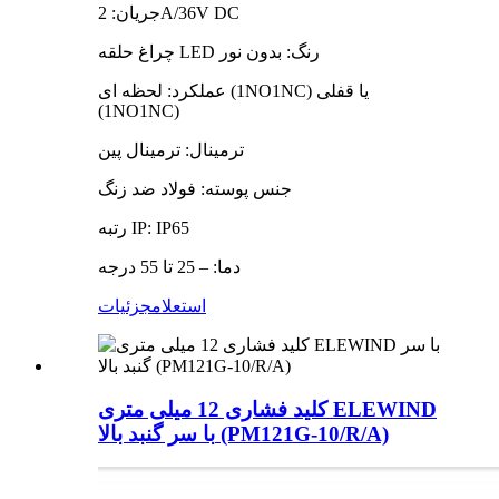
جریان: 2A/36V DC
چراغ حلقه LED رنگ: بدون نور
عملکرد: لحظه ای (1NO1NC) یا قفلی
(1NO1NC)
ترمینال: ترمینال پین
جنس پوسته: فولاد ضد زنگ
رتبه IP: IP65
دما: – 25 تا 55 درجه
استعلام
جزئیات
کلید فشاری 12 میلی متری ELEWIND
با سر گنبد بالا (PM121G-10/R/A)