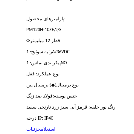
پارامترهای محصول
:
PM123H-10ZE/J/S
Φ
قطر 12 میلیمتر
رتبه سوئیچ: 1A/36VDC
پیکربندی تماس: 1NO
نوع عملکرد: قفل
نوع ترمینال(◆):
ترمینال پین
جنس پوسته:
فولاد ضد زنگ
رنگ نور حلقه: قرمز آبی سبز زرد نارنجی سفید
درجه IP: IP
40
استعلام
جزئیات