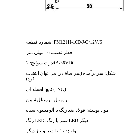
شماره قطعه: PM121H-10D/J/G/12V/S
قطر نصب: 16 میلی متر
قدرت سوئیچ: 2A/36VDC
شکل: سر برآمده (سر صاف را می توان انتخاب
کرد)
تابع: لحظه ای (1NO)
ترمینال: ترمینال 4 پین
مواد پوسته: فولاد ضد زنگ یا آلومینیوم سیاه
رنگ LED: سبز یا رنگ LED دیگر
ولتاژ: 12 ولت یا ولتاژ دیگر