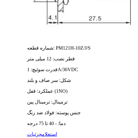
شماره قطعه: PM121H-10Z/J/S
قطر نصب: 12 میلی متر
قدرت سوئیچ: 1A/36VDC
شکل: سر صاف و بلند
عملکرد: قفل (1NO)
ترمینال: ترمینال پین
جنس پوسته: فولاد ضد زنگ
دما: - 40 تا 75 درجه
استعلام
جزئیات