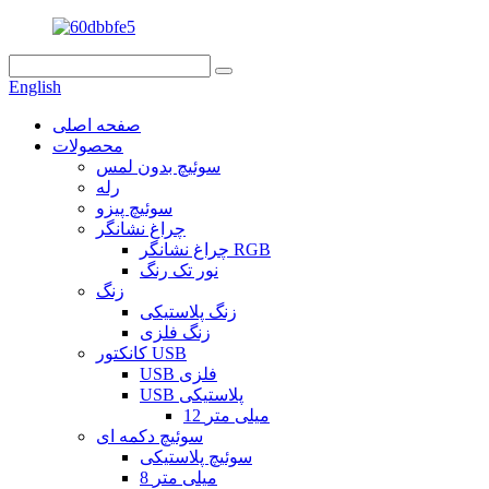
English
صفحه اصلی
محصولات
سوئیچ بدون لمس
رله
سوئیچ پیزو
چراغ نشانگر
چراغ نشانگر RGB
نور تک رنگ
زنگ
زنگ پلاستیکی
زنگ فلزی
کانکتور USB
USB فلزی
USB پلاستیکی
12 میلی متر
سوئیچ دکمه ای
سوئیچ پلاستیکی
8 میلی متر