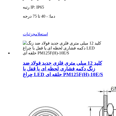
رتبه IP: IP65
دما: - 40 تا 75 درجه
استعلام
جزئیات
کلید 12 میلی متری فلزی جدید فولاد ضد
زنگ دکمه فشاری لحظه ای یا قفل با
چراغ LED حلقه ای PM125F(H)-10E/S