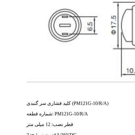
کلید فشاری سر گنبدی (PM121G-10/R/A)
شماره قطعه: PM121G-10/R/A
قطر نصب: 12 میلی متر
قدرت سوئیچ: 2A/36VDC