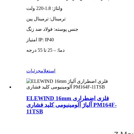
ولتاژ: 1.8-220 ولت
ترمینال: ترمینال پین
جنس پوسته: فولاد ضد زنگ
امتیاز IP: IP40
دما: – 25 تا 55 درجه
استعلام
جزئیات
ELEWIND 16mm فلزی اضطراری
آلیاژ آلومینیومی کلید فشاری PM164F-
11TSB