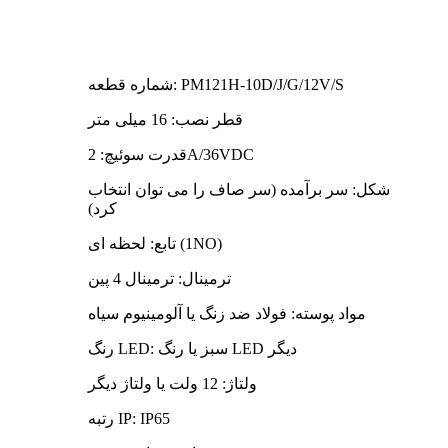
شماره قطعه: PM121H-10D/J/G/12V/S
قطر نصب: 16 میلی متر
قدرت سوئیچ: 2A/36VDC
شکل: سر برآمده (سر صاف را می توان انتخاب
کرد)
تابع: لحظه ای (1NO)
ترمینال: ترمینال 4 پین
مواد پوسته: فولاد ضد زنگ یا آلومینیوم سیاه
رنگ LED: سبز یا رنگ LED دیگر
ولتاژ: 12 ولت یا ولتاژ دیگر
رتبه IP: IP65