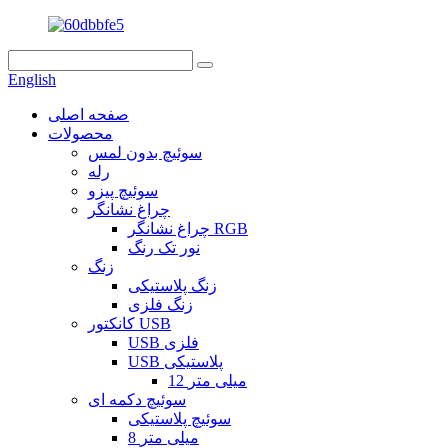
English
صفحه اصلی
محصولات
سوئیچ بدون لمس
رله
سوئیچ پیزو
چراغ نشانگر
چراغ نشانگر RGB
نور تک رنگ
زنگ
زنگ پلاستیکی
زنگ فلزی
کانکتور USB
USB فلزی
USB پلاستیکی
12 میلی متر
سوئیچ دکمه ای
سوئیچ پلاستیکی
8 میلی متر