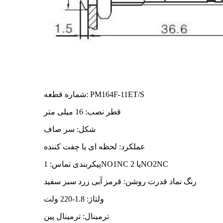
شماره قطعه: PM164F-11ET/S
قطر نصب: 16 میلی متر
شکل: سر صاف
عملکرد: لحظه ای یا چفت کننده
پیکربندی تماس: 1NO1NC یا 2NO2NC
رنگ نماد قدرت روشن: قرمز آبی زرد سبز سفید
ولتاژ: 1.8-220 ولت
ترمینال: ترمینال پین