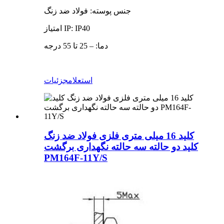
جنس پوسته: فولاد ضد زنگ
امتیاز IP: IP40
دما: – 25 تا 55 درجه
استعلام
جزئیات
کلید 16 میلی متری فلزی فولاد ضد زنگ
کلید دو حالته سه حالته نگهداری برگشت
PM164F-11Y/S