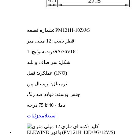
شماره قطعه: PM121H-10Z/J/S
قطر نصب: 12 میلی متر
قدرت سوئیچ: 1A/36VDC
شکل: سر صاف و بلند
عملکرد: قفل (1NO)
ترمینال: ترمینال پین
جنس پوسته: فولاد ضد زنگ
دما: - 40 تا 75 درجه
استعلام
جزئیات