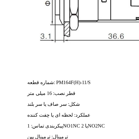
شماره قطعه: PM164F(H)-11/S
قطر نصب: 16 میلی متر
شکل: سر صاف یا سر بلند
عملکرد: لحظه ای یا چفت کننده
پیکربندی تماس: 1NO1NC یا 2NO2NC
ترمینال: ترمینال پین