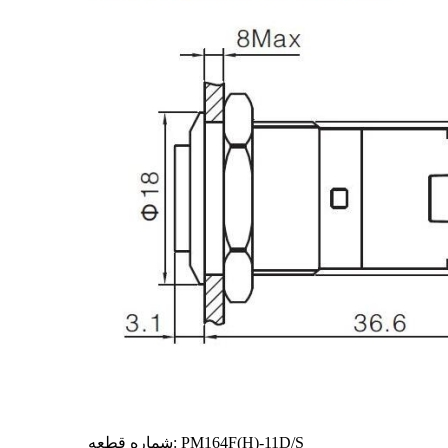
شماره قطعه: PM164F(H)-11D/S