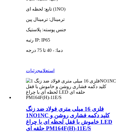
تابع: لحظه ای (1NO)
ترمینال: ترمینال پین
جنس پوسته: پلاستیک
رتبه IP: IP65
دما: - 40 تا 75 درجه
استعلام
جزئیات
فلزی 16 میلی متری فولاد ضد زنگ
1NO1NC کلید دکمه فشاری روشن و
خاموش با قفل لحظه ای با چراغ LED
حلقه ای PM164F(H)-11E/S