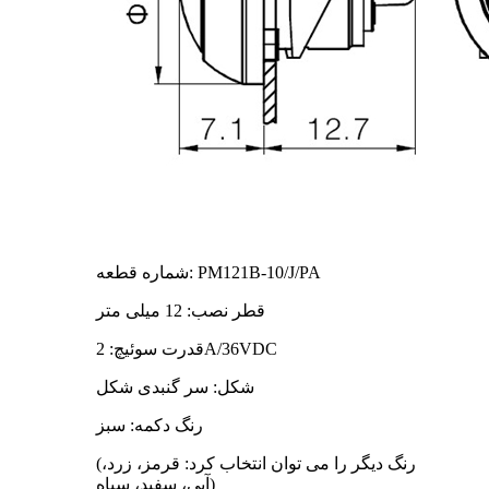
شماره قطعه: PM121B-10/J/PA
قطر نصب: 12 میلی متر
قدرت سوئیچ: 2A/36VDC
شکل: سر گنبدی شکل
رنگ دکمه: سبز
(رنگ دیگر را می توان انتخاب کرد: قرمز، زرد،
آبی، سفید، سیاه)