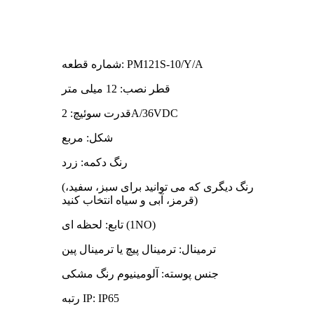
شماره قطعه: PM121S-10/Y/A
قطر نصب: 12 میلی متر
قدرت سوئیچ: 2A/36VDC
شکل: مربع
رنگ دکمه: زرد
(رنگ دیگری که می توانید برای سبز، سفید،
قرمز، آبی و سیاه انتخاب کنید)
تابع: لحظه ای (1NO)
ترمینال: ترمینال پیچ یا ترمینال پین
جنس پوسته: آلومینیوم رنگ مشکی
رتبه IP: IP65