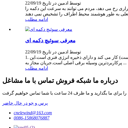
توسط ادمین در تاریخ 22/09/19
اری رخ می دهد، مردم می توانند به سرعت این دکمه را
ادامه مطلب
معرفی سوئیچ دکمه ای
توسط ادمین در تاریخ 22/09/19
1. عملکرد دکمه فشاری دکمه یک سوئیچ کنترلی است که با اعمال نیرو از قسمت خاصی از بدن انسان (معمولاً انگشتان دست یا کف دست) کار می کند و دارای ذخیره انرژی فنری است.این
پرکاربردترین وسیله برقی اصلی است.جریان مجاز به ...
ادامه مطلب
درباره ما شبکه فروش تماس با ما مشاغل
پرس و جو در حال حاضر
cnelewind@163.com
0086-15868076887