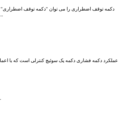
دکمه توقف اضطراری را می توان "دکمه توقف اضطراری" نیز
فشار دهند تا اقدامات حفاظتی را انجام دهند.ماشین آلات و تجهیزات فعلی به ط
برای پرس و جو در مورد محصولات یا لیست قیمت ما، لطفا ایمیل خود را برای ما بگذارید و ما ظرف 24 ساعت با شما تماس خواهیم گرفت.