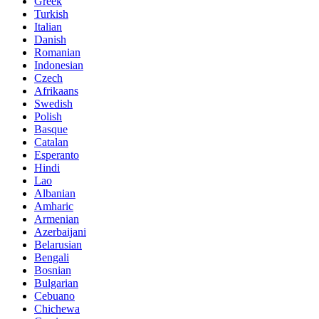
Greek
Turkish
Italian
Danish
Romanian
Indonesian
Czech
Afrikaans
Swedish
Polish
Basque
Catalan
Esperanto
Hindi
Lao
Albanian
Amharic
Armenian
Azerbaijani
Belarusian
Bengali
Bosnian
Bulgarian
Cebuano
Chichewa