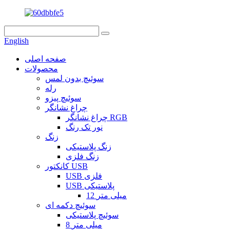
English
صفحه اصلی
محصولات
سوئیچ بدون لمس
رله
سوئیچ پیزو
چراغ نشانگر
چراغ نشانگر RGB
نور تک رنگ
زنگ
زنگ پلاستیکی
زنگ فلزی
کانکتور USB
USB فلزی
USB پلاستیکی
12 میلی متر
سوئیچ دکمه ای
سوئیچ پلاستیکی
8 میلی متر