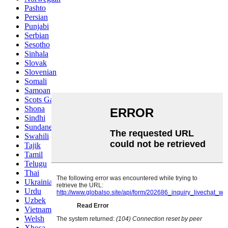
Pashto
Persian
Punjabi
Serbian
Sesotho
Sinhala
Slovak
Slovenian
Somali
Samoan
Scots Gaelic
Shona
Sindhi
Sundanese
Swahili
Tajik
Tamil
Telugu
Thai
Ukrainian
Urdu
Uzbek
Vietnamese
Welsh
Xhosa