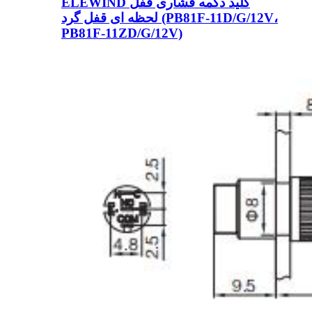
ELEWIND کلید دکمه فشاری قفل
لحظه ای قفل گرد (PB81F-11D/G/12V،
PB81F-11ZD/G/12V)