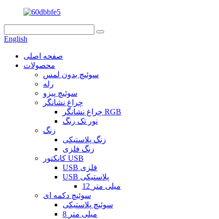
English
صفحه اصلی
محصولات
سوئیچ بدون لمس
رله
سوئیچ پیزو
چراغ نشانگر
چراغ نشانگر RGB
نور تک رنگ
زنگ
زنگ پلاستیکی
زنگ فلزی
کانکتور USB
USB فلزی
USB پلاستیکی
12 میلی متر
سوئیچ دکمه ای
سوئیچ پلاستیکی
8 میلی متر