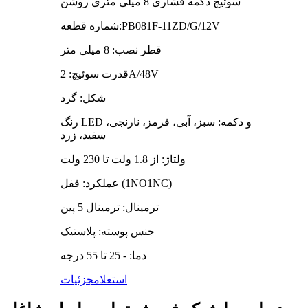
سوئیچ دکمه فشاری 8 میلی متری روشن
شماره قطعه:PB081F-11ZD/G/12V
قطر نصب: 8 میلی متر
قدرت سوئیچ: 2A/48V
شکل: گرد
رنگ LED و دکمه: سبز، آبی، قرمز، نارنجی،
سفید، زرد
ولتاژ: از 1.8 ولت تا 230 ولت
عملکرد: قفل (1NO1NC)
ترمینال: ترمینال 5 پین
جنس پوسته: پلاستیک
دما: - 25 تا 55 درجه
استعلام
جزئیات