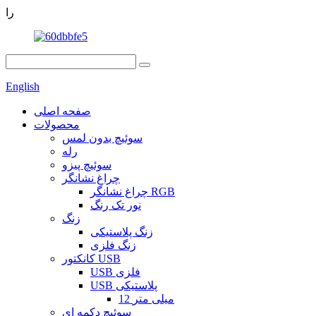
را
English
صفحه اصلی
محصولات
سوئیچ بدون لمس
رله
سوئیچ پیزو
چراغ نشانگر
چراغ نشانگر RGB
نور تک رنگ
زنگ
زنگ پلاستیکی
زنگ فلزی
کانکتور USB
USB فلزی
USB پلاستیکی
12 میلی متر
سوئیچ دکمه ای