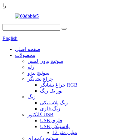
را
English
صفحه اصلی
محصولات
سوئیچ بدون لمس
رله
سوئیچ پیزو
چراغ نشانگر
چراغ نشانگر RGB
نور تک رنگ
زنگ
زنگ پلاستیکی
زنگ فلزی
کانکتور USB
USB فلزی
USB پلاستیکی
12 میلی متر
سوئیچ دکمه ای