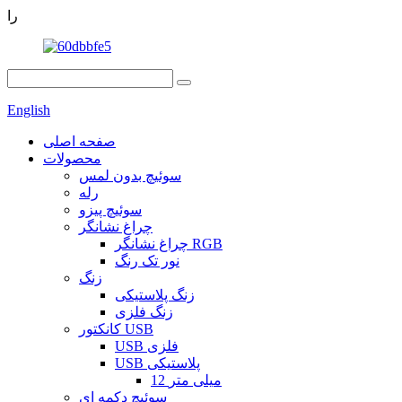
را
English
صفحه اصلی
محصولات
سوئیچ بدون لمس
رله
سوئیچ پیزو
چراغ نشانگر
چراغ نشانگر RGB
نور تک رنگ
زنگ
زنگ پلاستیکی
زنگ فلزی
کانکتور USB
USB فلزی
USB پلاستیکی
12 میلی متر
سوئیچ دکمه ای