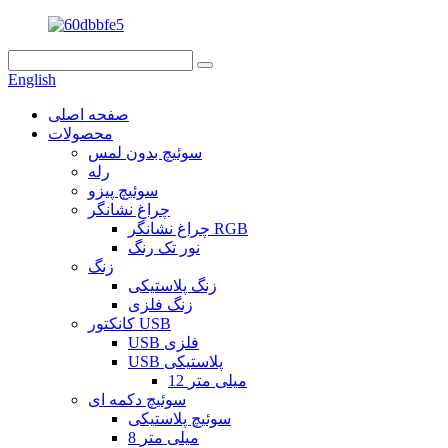
English
صفحه اصلی
محصولات
سوئیچ بدون لمس
رله
سوئیچ پیزو
چراغ نشانگر
چراغ نشانگر RGB
نور تک رنگ
زنگ
زنگ پلاستیکی
زنگ فلزی
کانکتور USB
USB فلزی
USB پلاستیکی
12 میلی متر
سوئیچ دکمه ای
سوئیچ پلاستیکی
8 میلی متر